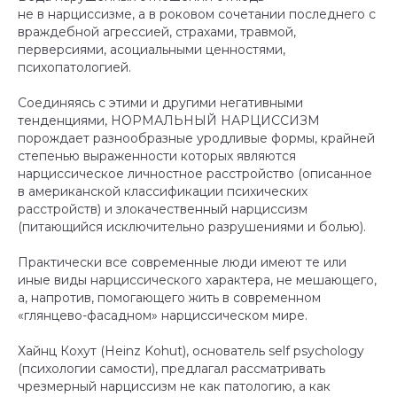
не в нарциссизме, а в роковом сочетании последнего с
враждебной агрессией, страхами, травмой,
перверсиями, асоциальными ценностями,
психопатологией.
Соединяясь с этими и другими негативными
тенденциями, НОРМАЛЬНЫЙ НАРЦИССИЗМ
порождает разнообразные уродливые формы, крайней
степенью выраженности которых являются
нарциссическое личностное расстройство (описанное
в американской классификации психических
расстройств) и злокачественный нарциссизм
(питающийся исключительно разрушениями и болью).
Практически все современные люди имеют те или
иные виды нарциссического характера, не мешающего,
а, напротив, помогающего жить в современном
«глянцево-фасадном» нарциссическом мире.
Хайнц Кохут (Heinz Kohut), основатель self psychology
(психологии самости), предлагал рассматривать
чрезмерный нарциссизм не как патологию, а как