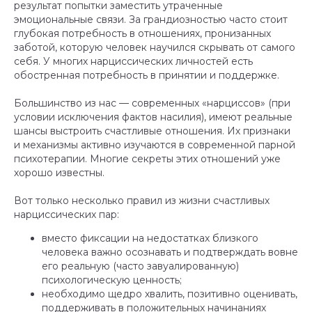
результат попытки заместить утраченные
эмоциональные связи. За грандиозностью часто стоит
глубокая потребность в отношениях, пронизанных
заботой, которую человек научился скрывать от самого
себя. У многих нарциссических личностей есть
обостренная потребность в принятии и поддержке.
Главная
Контакты
Большинство из нас — современных «нарциссов» (при
условии исключения фактов насилия), имеют реальные
Лицензия
шансы выстроить счастливые отношения. Их признаки
Реквизиты
и механизмы активно изучаются в современной парной
Конфиденциальность
психотерапии. Многие секреты этих отношений уже
хорошо известны.
Сведения об организации
Вот только несколько правил из жизни счастливых
©
АНО «ДСК» 2024 -2026
16 +
нарциссических пар:
Сайт сделан в АртФактор
вместо фиксации на недостатках близкого
человека важно осознавать и подтверждать вовне
его реальную (часто завуалированную)
психологическую ценность;
необходимо щедро хвалить, позитивно оценивать,
поддерживать в положительных начинаниях