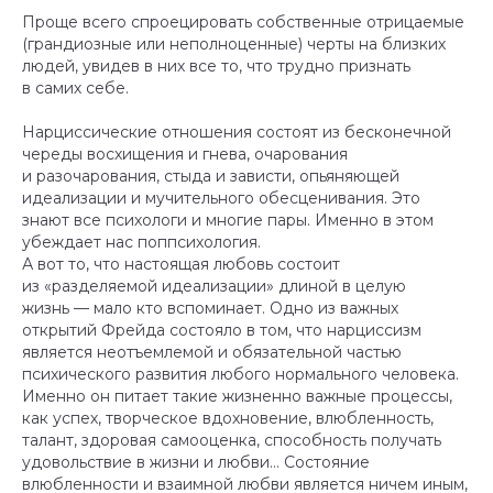
Проще всего спроецировать собственные отрицаемые
(грандиозные или неполноценные) черты на близких
людей, увидев в них все то, что трудно признать
в самих себе.
Нарциссические отношения состоят из бесконечной
череды восхищения и гнева, очарования
и разочарования, стыда и зависти, опьяняющей
идеализации и мучительного обесценивания. Это
знают все психологи и многие пары. Именно в этом
убеждает нас поппсихология.
А вот то, что настоящая любовь состоит
из «разделяемой идеализации» длиной в целую
жизнь — мало кто вспоминает. Одно из важных
открытий Фрейда состояло в том, что нарциссизм
является неотъемлемой и обязательной частью
психического развития любого нормального человека.
Именно он питает такие жизненно важные процессы,
как успех, творческое вдохновение, влюбленность,
талант, здоровая самооценка, способность получать
удовольствие в жизни и любви… Состояние
влюбленности и взаимной любви является ничем иным,