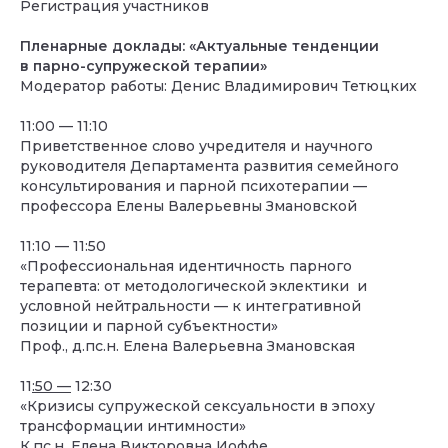
Регистрация участников
Пленарные доклады: «Актуальные тенденции
в парно-супружеской терапии»
Модератор работы: Денис Владимирович Тетюцких
11:00 — 11:10
Приветственное слово учредителя и научного
руководителя Департамента развития семейного
консультирования и парной психотерапии —
профессора Елены Валерьевны Змановской
11:10 — 11:50
«Профессиональная идентичность парного
терапевта: от методологической эклектики и
условной нейтральности
—
к интегративной
позиции и парной субъектности»
Проф., д.пс.н. Елена Валерьевна Змановская
11
:50 —
12:30
«
Кризисы супружеской сексуальности в эпоху
трансформации интимности
»
К.пс.н. Елена Викторовна Иоффе