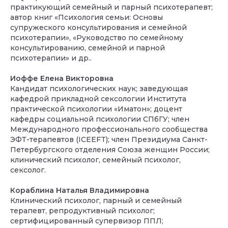
практикующий семейный и парный психотерапевт;
автор книг «Психология семьи: Основы
супружеского консультирования и семейной
психотерапии», «Руководство по семейному
консультированию, семейной и парной
психотерапии» и др..
Иоффе Елена Викторовна
Кандидат психологических наук; заведующая
кафедрой прикладной сексологии Института
практической психологии «Иматон»; доцент
кафедры социальной психологии СПбГУ; член
Главная
Международного профессионального сообщества
ЭФТ-терапевтов (ICEEFT); член Президиума Санкт-
Контакты
Петербургского отделения Союза женщин России;
Лицензия
клинический психолог, семейный психолог,
Реквизиты
сексолог.
Конфиденциальность
Кораблина Наталья Владимировна
Сведения об организации
Клинический психолог, парный и семейный
терапевт, репродуктивный психолог;
©
АНО «ДСК» 2024 -2026
16 +
сертифицированный супервизор ППЛ;
Сайт сделан в АртФактор