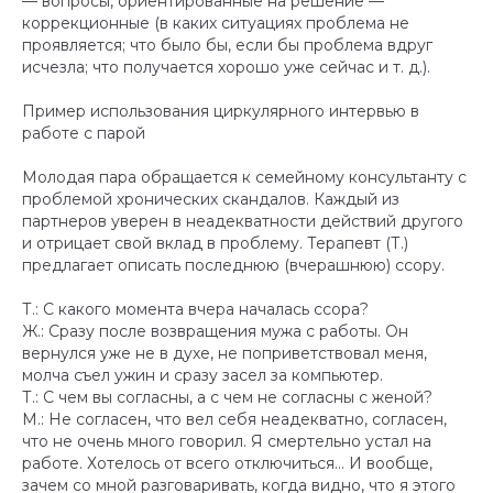
— вопросы, ориентированные на решение —
коррекционные (в каких ситуациях проблема не
проявляется; что было бы, если бы проблема вдруг
исчезла; что получается хорошо уже сейчас и т. д.).
Пример использования циркулярного интервью в
работе с парой
Молодая пара обращается к семейному консультанту с
проблемой хронических скандалов. Каждый из
партнеров уверен в неадекватности действий другого
и отрицает свой вклад в проблему. Терапевт (Т.)
предлагает описать последнюю (вчерашнюю) ссору.
Т.: С какого момента вчера началась ссора?
Ж.: Сразу после возвращения мужа с работы. Он
вернулся уже не в духе, не поприветствовал меня,
молча съел ужин и сразу засел за компьютер.
Т.: С чем вы согласны, а с чем не согласны с женой?
М.: Не согласен, что вел себя неадекватно, согласен,
что не очень много говорил. Я смертельно устал на
работе. Хотелось от всего отключиться... И вообще,
зачем со мной разговаривать, когда видно, что я этого