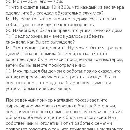
Ж.: Мои — 30%, его — 70%.
©
АНО «ДСК» 2024 -2026
16 +
Т.: Что входит в ваши 10 и 30%, что каждый из вас вчера
Сайт сделан в АртФактор
сделал, чтобы скандал обязательно случился?
М.: Ну, если только то, что я не сдержался, вышел из
себя… нужно себя лучше контролировать.
Ж.: Наверное, я была не права, что ушла ночью из дома.
Т.: Предположим, вам вчера удалось избежать
скандала, как бы это выглядело?
М.: Это трудно представить... Ну, может быть: я пришел
домой, жена покормила бы меня, сказала что-то
хорошее, дала бы мне часик посидеть за компьютером,
затем бы мы вместе посмотрели кино.
Ж.: Муж пришел бы домой с работы; прямо сказал, что
устал; попросил часик его не трогать, посидел бы за
компьютером, затем сделал бы мне комплимент и
устроил романтический вечер.
Приведенный пример наглядно показывает, что
циркулярное интервью гораздо в большей степени,
чем прямые вопросы, помогает членам семьи понять их
общие проблемы и достичь большего согласия. Наш
собственный многолетний опыт работы с семьями
позволяет говорить о том, что технология циркулярного