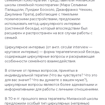
семейной психотерапии. Представители Миланской
школы семейной психотерапии (Мара Сельвини
Палаццоли, Луиджи Босколо, Джанфранко Чеккин,
Джулиана Прата), работающие с тяжелыми
психическими расстройствами, предложили
использовать метод циркулярного интервью
(системной беседы), который впоследствии был
расширен и распространен на все случаи работы с
семьей.
Циркулярное интервью (от англ. circular interview —
круговое интервью) — форма терапевтической беседы,
содержащая циркулярные вопросы и раскрывающая
особенности семейного взаимодействия.
В отличие от прямых вопросов, принятых в
индивидуальной терапии (Что вы чувствуете? Что это
для вас значит? Что вы думаете о вашем муже?),
циркулярные вопросы являются более адекватными и
информативными для работы с личными отношениями.
В 70-е гг. прошлого века терапевты Миланской школы
предложили особый тип циркулярных (непрямых)