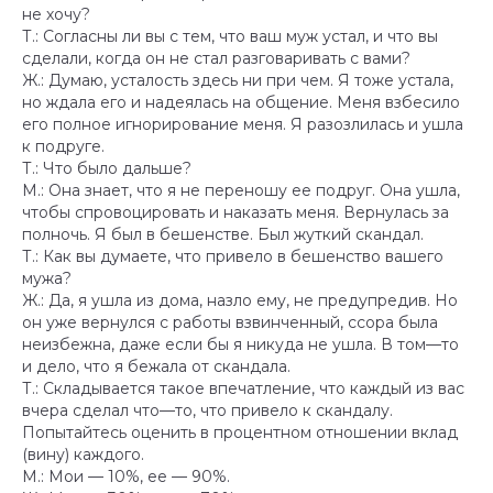
не хочу?
Т.: Согласны ли вы с тем, что ваш муж устал, и что вы
сделали, когда он не стал разговаривать с вами?
Ж.: Думаю, усталость здесь ни при чем. Я тоже устала,
но ждала его и надеялась на общение. Меня взбесило
его полное игнорирование меня. Я разозлилась и ушла
к подруге.
Т.: Что было дальше?
М.: Она знает, что я не переношу ее подруг. Она ушла,
чтобы спровоцировать и наказать меня. Вернулась за
полночь. Я был в бешенстве. Был жуткий скандал.
Т.: Как вы думаете, что привело в бешенство вашего
мужа?
Ж.: Да, я ушла из дома, назло ему, не предупредив. Но
Главная
он уже вернулся с работы взвинченный, ссора была
неизбежна, даже если бы я никуда не ушла. В том—то
Контакты
и дело, что я бежала от скандала.
Лицензия
Т.: Складывается такое впечатление, что каждый из вас
Реквизиты
вчера сделал что—то, что привело к скандалу.
Попытайтесь оценить в процентном отношении вклад
Конфиденциальность
(вину) каждого.
Сведения об организации
М.: Мои — 10%, ее — 90%.