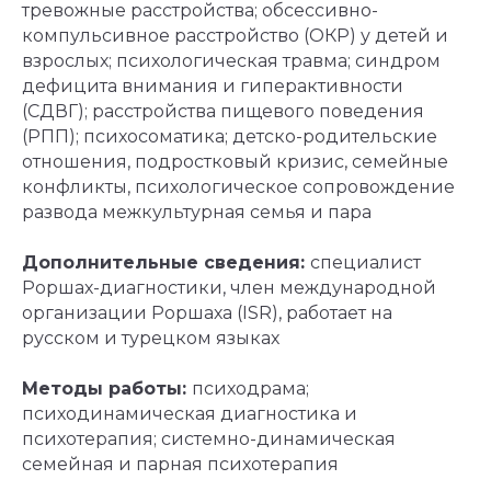
тревожные расстройства; обсессивно-
компульсивное расстройство (ОКР) у детей и
взрослых; психологическая травма; синдром
дефицита внимания и гиперактивности
(СДВГ); расстройства пищевого поведения
(РПП); психосоматика; детско-родительские
отношения, подростковый кризис, семейные
Главная
конфликты, психологическое сопровождение
Контакты
развода межкультурная семья и пара
Лицензия
Дополнительные сведения:
специалист
Реквизиты
Роршах-диагностики, член международной
Конфиденциальность
организации Роршаха (ISR), работает на
Сведения об организации
русском и турецком языках
©
АНО «ДСК» 2024 -2026
16 +
Методы работы:
психодрама;
Сайт сделан в АртФактор
психодинамическая диагностика и
психотерапия; системно-динамическая
семейная и парная психотерапия