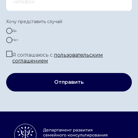
Хочу представить случай
Да
Нет
Я соглашаюсь с
по
льзовательским
соглашением
Главная
Контакты
Отправить
Лицензия
Реквизиты
Конфиденциальность
Сведения об организации
©
АНО «ДСК» 2024 -2026
16 +
Сайт сделан в АртФактор