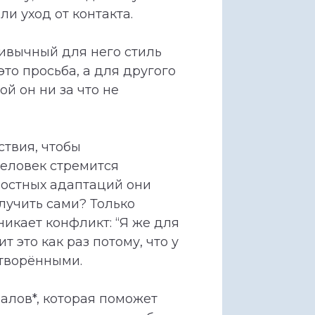
ли уход от контакта.
ивычный для него стиль
это просьба, а для другого
й он ни за что не
твия, чтобы
человек стремится
чностных адаптаций они
олучить сами? Только
никает конфликт: “Я же для
т это как раз потому, что у
етворёнными.
алов*, которая поможет