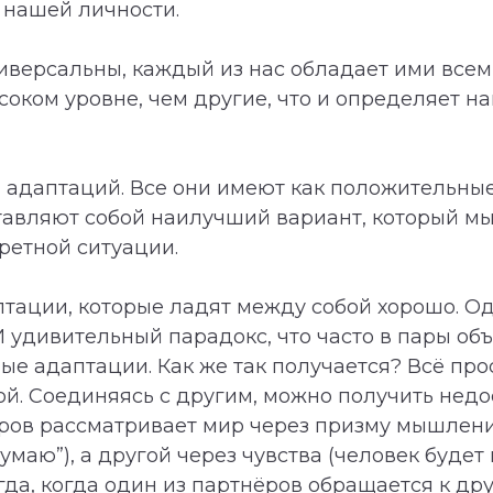
 нашей личности.
версальны, каждый из нас обладает ими всеми
соком уровне, чем другие, что и определяет н
” адаптаций. Все они имеют как положительные 
ставляют собой наилучший вариант, который мы
кретной ситуации.
птации, которые ладят между собой хорошо. Одн
 удивительный парадокс, что часто в пары объ
ые адаптации. Как же так получается? Всё прос
гой. Соединяясь с другим, можно получить нед
ров рассматривает мир через призму мышлени
маю”), а другой через чувства (человек будет г
да, когда один из партнёров обращается к дру