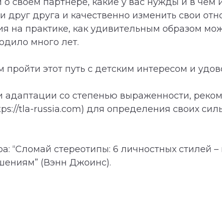
и о своём партнёре, какие у вас нужды и в чём
и друг друга и качественно изменить свои отн
я на практике, как удивительным образом мо
одило много лет.
 пройти этот путь с детским интересом и удов
вои адаптации со степенью выраженности, реко
s://tla-russia.com) для определения своих силь
: “Сломай стереотипы: 6 личностных стилей – 
ениям” (Вэнн Джоинс).
Сведения об организаци
Реквизиты
Конфиденциальность