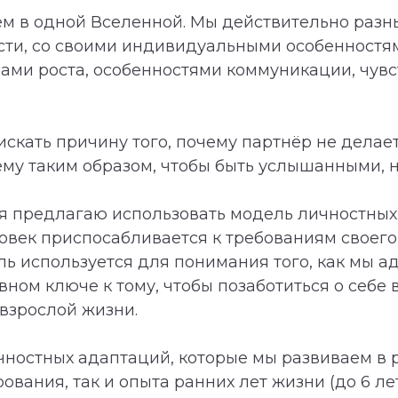
ём в одной Вселенной. Мы действительно разны
ости, со своими индивидуальными особенностям
ами роста, особенностями коммуникации, чув
искать причину того, почему партнёр не делае
 нему таким образом, чтобы быть услышанными,
с я предлагаю использовать модель личностных
еловек приспосабливается к требованиям своег
ль используется для понимания того, как мы а
ивном ключе к тому, чтобы позаботиться о себе 
 взрослой жизни.
чностных адаптаций, которые мы развиваем в р
вания, так и опыта ранних лет жизни (до 6 ле