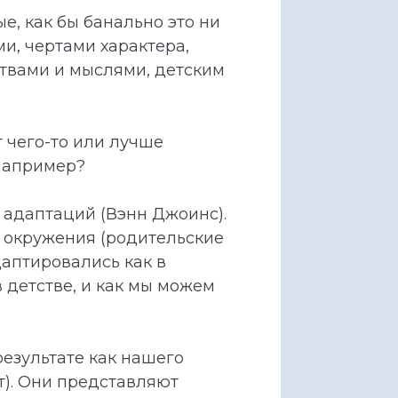
е, как бы банально это ни
и, чертами характера,
ствами и мыслями, детским
т чего-то или лучше
 например?
 адаптаций (Вэнн Джоинс).
о окружения (родительские
даптировались как в
в детстве, и как мы можем
езультате как нашего
т). Они представляют