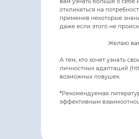
вам узнать больше о себе 
откликаться на потребност
применив некоторые знани
даже если этого не происх
Желаю вам
А тем, кто хочет узнать с
личностных адаптаций (http
возможных ловушек.
*Рекомендуемая литература
эффективным взаимоотнош
Главная
16 +