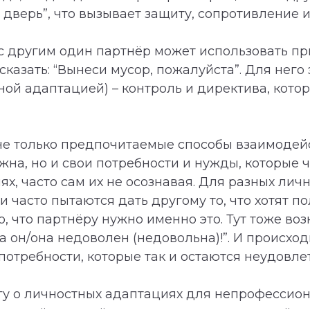
 дверь”, что вызывает защиту, сопротивление и
с другим один партнёр может использовать пр
казать: “Вынеси мусор, пожалуйста”. Для него 
й адаптацией) – контроль и директива, которо
не только предпочитаемые способы взаимодейс
на, но и свои потребности и нужды, которые 
х, часто сам их не осознавая. Для разных ли
и часто пытаются дать другому то, что хотят п
 что партнёру нужно именно это. Тут тоже воз
а он/она недоволен (недовольна)!”. И происходи
потребности, которые так и остаются неудовл
у о личностных адаптациях для непрофессион