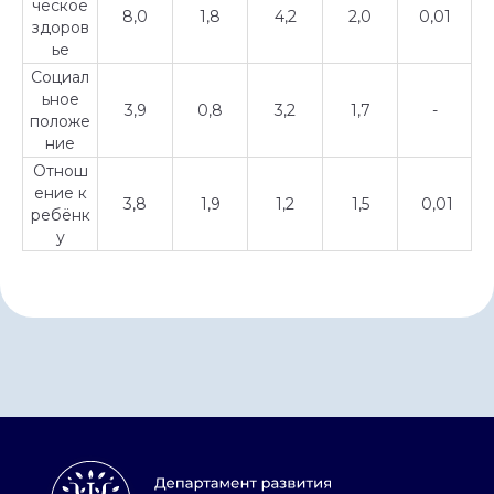
ческое
8,0
1,8
4,2
2,0
0,01
здоров
ье
Социал
ьное
3,9
0,8
3,2
1,7
-
положе
ние
Отнош
ение к
3,8
1,9
1,2
1,5
0,01
ребёнк
у
Главная
Контакты
Лицензия
Реквизиты
Конфиденциальность
Сведения об организации
©
АНО «ДСК» 2024 -2026
16 +
Сайт сделан в АртФактор