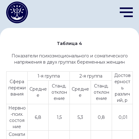
Таблица 4
Показатели психоэмоционального и соматического
напряжения в двух группах беременных женщин
Достов
1-я группа
2-я группа
Сфера
ерност
Станд.
Станд.
пережи
ь
Средне
Средне
отклон
отклон
вания
различ
е
е
ение
ение
ий, p
Нервно
-псих.
6,8
1,5
5,3
0,8
0,01
состоя
ние
Сомати