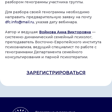
разбором генограммы участника группы.
Для разбора своей генограммы необходимо
направить предварительную заявку на почту
dfc.info@mail.ru
, указав дату вебинара.
Главная
Автор и ведущая:
Войнова Анна Викторовна
—
системно-динамический семейный психолог,
Контакты
преподаватель Восточно-Европейского института
Лицензия
психоанализа, ведущий специалист по работе с
Реквизиты
генограммами Департамента семейного
консультирования и парной психотерапии.
Конфиденциальность
Сведения об организации
ЗАРЕГИСТРИРОВАТЬСЯ
©
АНО «ДСК» 2024 -2026
16 +
Сайт сделан в АртФактор