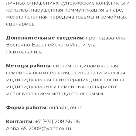
личных отношениях; супружеские конфликты и
кризисы; нарушенная коммуникация в паре;
межпоколенная передача травмы и семейных
сценариев
Главная
Контакты
Дополнительные сведения:
преподаватель
Лицензия
Восточно-Европейского Института
Реквизиты
Психоанализа
Конфиденциальность
Сведения об организации
Методы работы:
системно-динамическая
семейная психотерапия; психоаналитическая
©
АНО «ДСК» 2024 -2026
16 +
индивидуальная психотерапия; диагностика
Сайт сделан в АртФактор
индивидуальных и семейных сценариев с
использованием метода генограммы
Форма работы:
онлайн, очно
Контакты:
+7 (931) 208-56-06
Anna-85-2008@yandex.ru