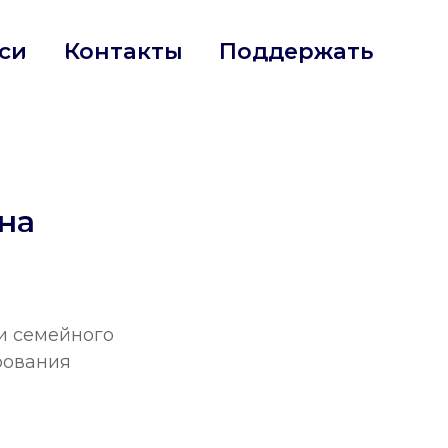
нтакты
Поддержать
на
и семейного
рования