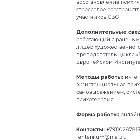
восстановление психич
стрессовое расстройст
участников СВО
Дополнительные све
работающий с ранеными
лидер художественного 
преподаватель цикла «В
Европейском Институте
Методы работы:
интег
экзистенциальная псих
самовыражением, сист
психотерапия
Форма работы:
онлайн
Контакты:
‪+79110287815
fentanilum@mail.ru