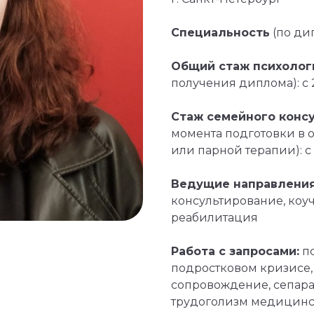
Специальность
(по ди
Общий стаж психолог
получения диплома): с 2
Стаж семейного консу
момента подготовки в 
или парной терапии): с 
Ведущие направления
консультирование, коу
реабилитация
Работа с запросами:
пс
подростковом кризисе,
сопровождение, сепара
трудоголизм медицинск