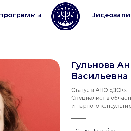
граммы
Видеозаписи
Ко
Гульнова Ан
Васильевна
Статус в АНО «ДСК»:
Специалист в област
и парного консульти
г. Санкт-Петербург