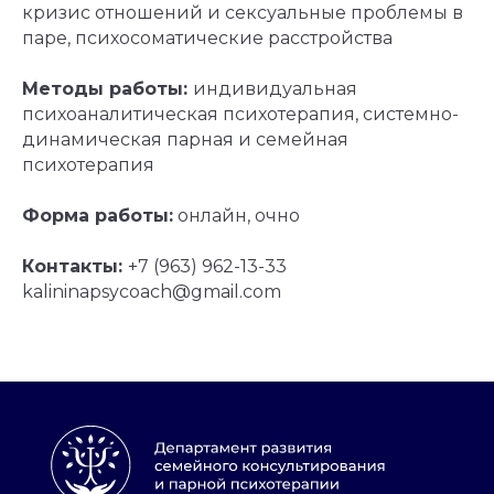
кризис отношений и сексуальные проблемы в
Лицензия
паре, психосоматические расстройства
Реквизиты
Конфиденциальность
Методы работы:
индивидуальная
Сведения об организации
психоаналитическая психотерапия, системно-
динамическая парная и семейная
©
АНО «ДСК» 2024 -2026
16 +
психотерапия
Сайт сделан в АртФактор
Форма работы:
онлайн, очно
Контакты:
+7 (963) 962-13-33
kalininapsycoach@gmail.com