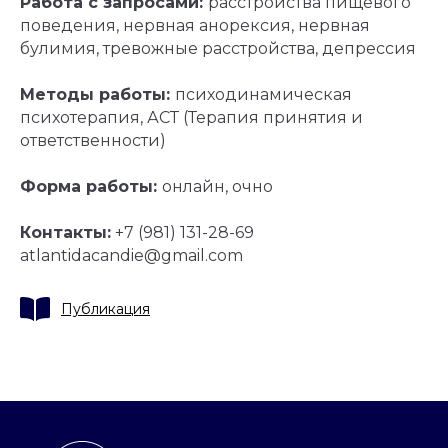
Работа с запросами:
расстройства пищевого
Главная
поведения, нервная анорексия, нервная
Контакты
булимия, тревожные расстройства, депрессия
Лицензия
Реквизиты
Методы работы:
психодинамическая
Конфиденциальность
психотерапия, АСТ (Терапия принятия и
ответственности)
Сведения об организации
Форма работы:
онлайн, очно
©
АНО «ДСК» 2024 -2026
16 +
Сайт сделан в АртФактор
Контакты:
+7 (981) 131-28-69
atlantidacandie@gmail.com
Публикация